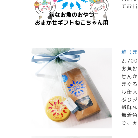
てお届
鮪（ま
2,70
お魚好
せんか
まぐろ
ル缶入
ぶりジ
新鮮な
無着色
で、み