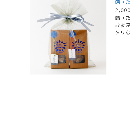
鱈（た
2,00
鱈（た
お友達
タリな