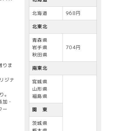
北海道
968円
北東北
青森県
岩手県
704円
秋田県
贈りま
南東北
リジナ
宮城県
山形県
り。
福島県
添加・
ワー
関 東
茨城県
栃木県