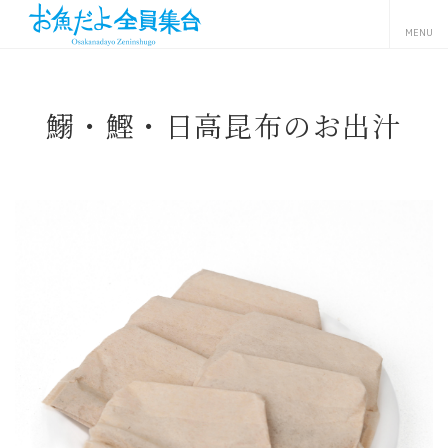
鰯・鰹・日高昆布のお出汁