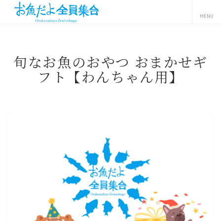
旬なお魚のおやつ おまかせギ
フト【わんちゃん用】